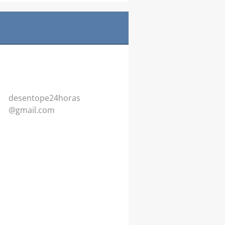
desentop
e24horas
@gmail.c
om