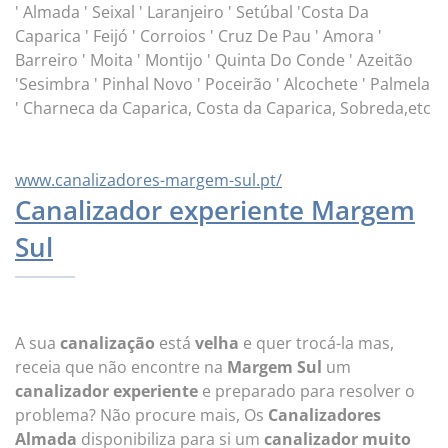
' Almada ' Seixal ' Laranjeiro ' Setúbal 'Costa Da
Caparica ' Feijó ' Corroios ' Cruz De Pau ' Amora '
Barreiro ' Moita ' Montijo ' Quinta Do Conde ' Azeitão
'Sesimbra ' Pinhal Novo ' Poceirão ' Alcochete ' Palmela
' Charneca da Caparica, Costa da Caparica, Sobreda,etc
www.canalizadores-margem-sul.pt/
Canalizador experiente Margem
Sul
A sua
canalização
está
velha
e quer trocá-la mas,
receia que não encontre na
Margem Sul
um
canalizador experiente
e preparado para resolver o
problema? Não procure mais, Os
Canalizadores
Almada
disponibiliza para si um
canalizador muito