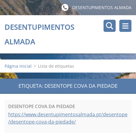
DESENTUPIMENTOS ALMADA
DESENTUPIMENTOS
ALMADA
Página inicial
>
Lista de etiquetas
ETIQUETA: DESENTOPE COVA DA PIEDADE
DESENTOPE COVA DA PIEDADE
https://www.desentupimentosalmada.pt/desentope
/desentope-cova-da-piedade/