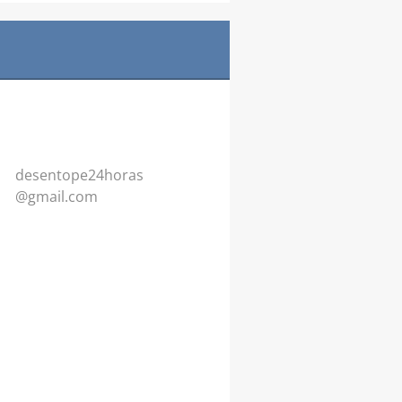
desentop
e24horas
@gmail.c
om