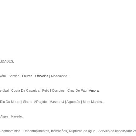
IDADES:
vém | Benfica |
Loures
|
Odivelas
| Moscavide...
 Setúbal | Costa Da Caparica | Feijó | Corroios | Cruz De Pau |
Amora
Rio De Mouro | Sintra | Alfragide | Massamá | Algueirão | Mem Martins...
 Algés | Parede...
 a condomínios - Desentupimentos, Infiltrações, Rupturas de água - Serviço de canalizador 2