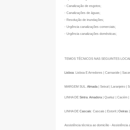
- Canalização de esgotos;
- Canalizações de águas;
- Resolução de inundações;
- Urgência canalizações comerciais;
- Urgência canalizações domésticas;
TEMOS TÉCNICOS NAS SEGUINTES LOCAL
Lisboa
: Lisboa E Arredores | Carnaxide | Saca
MARGEM SUL:
Almada
| Seixal | Laranjeiro |
LINHA DE
Sintra
:
Amadora
| Queluz | Cacém | 
LINHA DE
Cascais
: Cascais | Estoril |
Oeiras
|
Assistência técnica ao domicílio - Assistência