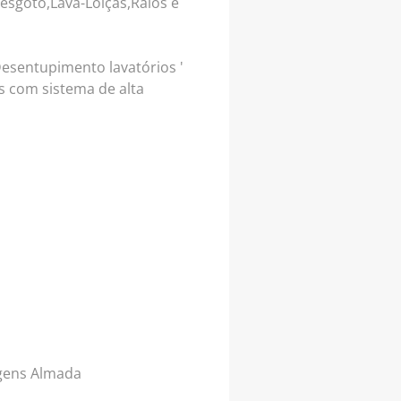
esgoto,Lava-Loiças,Ralos e
esentupimento lavatórios '
 com sistema de alta
agens Almada