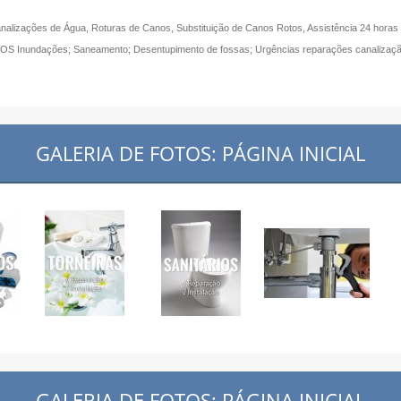
lizações de Água, Roturas de Canos, Substituição de Canos Rotos, Assistência 24 horas a
s; SOS Inundações; Saneamento; Desentupimento de fossas; Urgências reparações canalizaç
GALERIA DE FOTOS: PÁGINA INICIAL
GALERIA DE FOTOS: PÁGINA INICIAL