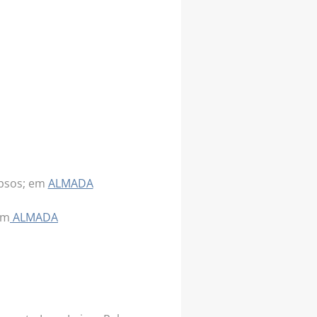
apsos; em
ALMADA
em
ALMADA